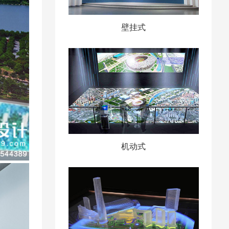
壁挂式
机动式