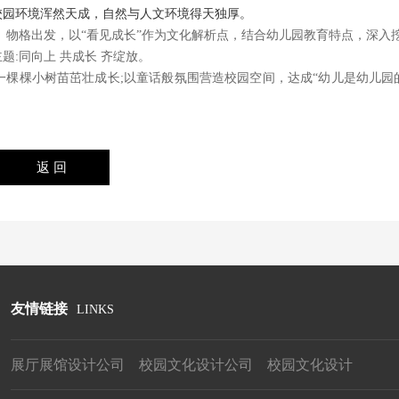
校园环境浑然天成，自然与人文环境得天独厚。
、物格出发，以“看见成长”作为文化解析点，结合幼儿园教育特点，深入
:同向上 共成长 齐绽放。
棵棵小树苗茁壮成长;以童话般氛围营造校园空间，达成“幼儿是幼儿园
友情链接
LINKS
展厅展馆设计公司
校园文化设计公司
校园文化设计